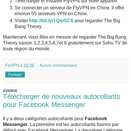
Télécharger et installer FlyVPN sur votre appareil.
Se connecter un serveur de FlyVPN en Chine, il offre
environ 55 serveurs VPN en Chine.
Visiter
http://bit.ly/1Qml1C6
pour regarder The Big
Bang Theory.
Maintenant, vous êtes en mesure de regarder The Big Bang
Theory saison 1,2,3,4,5,6,7et 8 gratuitement sur Sohu TV de
toute région du monde.
FlyVPN
à
10:35
Aucun commentaire:
Partager
2/15/2016
Télécharger de nouveaux autocollants
pour Facebook Messenger
Il y a deux catégories autocollants pour
Facebook
Messenger
. La première est les autocollants fournis par
défaut avec Facebook Messenger. La deuxième catégorie