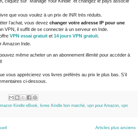
 cliquez sur "Manage Your Kindle" et changez le pays associé
livre que vous voulez à un prix de INR très réduits.
er l'achat, vous devez
changer votre adresse IP pour une
 un VPN, il suffit de se connecter à un serveur en Inde.
offre
VPN essai gratuit
et
14 jours VPN gratuit
.
sur Amazon Inde.
 pouvez même acheter un an abonnement illimité pour accéder à
0!
 vous apprécierez vos livres préférés au prix le plus bas. S'il
ommentaires ci-dessous.
:
mazon Kindle eBook
,
livres Kindle bon marché
,
vpn pour Amazon
,
vpn
ueil
Articles plus anciens