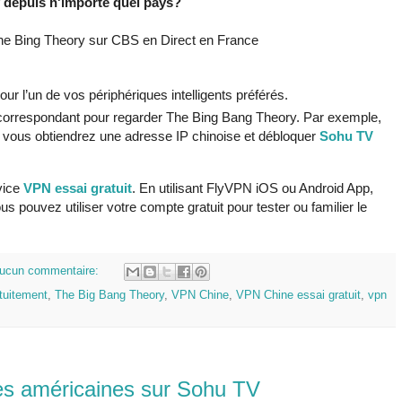
depuis n'importe quel pays?
The Bing Theory sur CBS en Direct en France
our l’un de vos périphériques intelligents préférés.
orrespondant pour regarder The Bing Bang Theory. Par exemple,
, vous obtiendrez une adresse IP chinoise et débloquer
Sohu TV
rvice
VPN essai gratuit
. En utilisant FlyVPN iOS ou Android App,
ous pouvez utiliser votre compte gratuit pour tester ou familier le
ucun commentaire:
tuitement
,
The Big Bang Theory
,
VPN Chine
,
VPN Chine essai gratuit
,
vpn
ées américaines sur Sohu TV