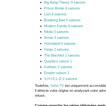
Big Bang Theory 9 saisons
Prison Break 4 saisons
Lost 6 saisons
Breaking Bad 5 saisons
Modern Family 6 saisons
Nikita 3 saisons
Arrow 3 saisons
Homeland 4 saisons
Fargo 2 saisons
The Blacklist 2 saisons
Quantico saison 1
Gotham 2 saisons
Empire saison 1
S.H.I.E.L.D 2 saisons
Toutefois,
Sohu TV
est uniquement accessible 
Il détecte votre origine en analysant votre adr
refusé.
Comme regarder les séries télévisées amé