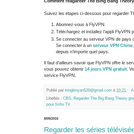
Comment reagarder The Bing Bang Theory 
Suivez les étapes ci-dessous pour regarder 
Abonnez-vous à FlyVPN.
Téléchargez et installez l’appli FlyVPN p
Se connecter au serveur VPN de pays c
Se connecter à un
serveur VPN Chine
depuis n’importe quel pays.
Il faut d’ailleurs savoir que FlyVPN offre le se
vous pouvez obtenir
14 jours VPN gratuit
. V
service FlyVPN.
Publié par
tongbinyan520@gmail.com
à
10:21
A
Libellés :
CBS
,
Regarder The Big Bang Theory gra
pour Sohu TV
8/09/2016
Regarder les séries télévis