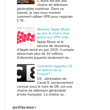
C More est est une
chaîne de télévision
généraliste suédoise. Dans ce
tutoriel, je vais vous montrer
comment utiliser VPN pour regarder
C M...
Abonner Apple Music
au prix le moins cher
grâce aux VPN Inde
Apple Music et le
service de streaming
d’Apple lancé en juin 2015, il compte
désormais plus de 10 millions
d’abonnés payants seulement six...
Comment regarder C8
en dehors de la
France?
C8 , abréviation de
Canal 8, anciennement
connue sous le nom de D8, est une
chaîne de télévision généraliste
privée française. La chaîne su...
QUI ÊTES-VOUS ?