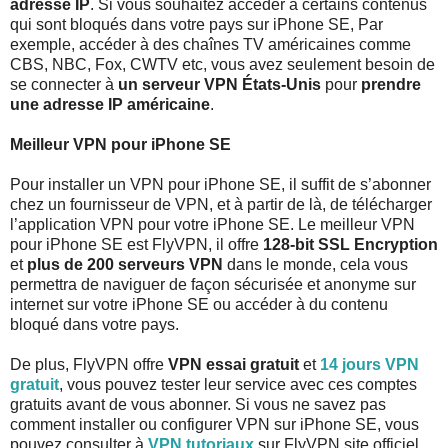
adresse IP
. Si vous souhaitez accéder à certains contenus
qui sont bloqués dans votre pays sur iPhone SE, Par
exemple, accéder à des chaînes TV américaines comme
CBS, NBC, Fox, CWTV etc, vous avez seulement besoin de
se connecter à
un serveur VPN États-Unis
pour
prendre
une adresse IP américaine
.
Meilleur VPN pour iPhone SE
Pour installer un VPN pour iPhone SE, il suffit de s’abonner
chez un fournisseur de VPN, et à partir de là, de télécharger
l’application VPN pour votre iPhone SE. Le meilleur VPN
pour iPhone SE est FlyVPN, il offre
128-bit SSL Encryption
et
plus de 200 serveurs VPN
dans le monde, cela vous
permettra de naviguer de façon sécurisée et anonyme sur
internet sur votre iPhone SE ou accéder à du contenu
bloqué dans votre pays.
De plus, FlyVPN offre
VPN essai gratuit
et
14 jours VPN
gratuit
, vous pouvez tester leur service avec ces comptes
gratuits avant de vous abonner. Si vous ne savez pas
comment installer ou configurer VPN sur iPhone SE, vous
pouvez consulter à
VPN tutoriaux
sur FlyVPN site officiel.