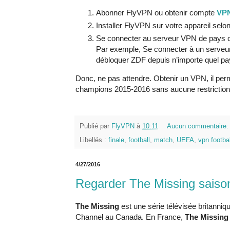
Abonner FlyVPN ou obtenir compte
VPN
Installer FlyVPN sur votre appareil selo
Se connecter au serveur VPN de pays co
Par exemple, Se connecter à un serveu
débloquer ZDF depuis n’importe quel pa
Donc, ne pas attendre. Obtenir un VPN, il perme
champions 2015-2016 sans aucune restriction
Publié par
FlyVPN
à
10:11
Aucun commentaire
Libellés :
finale
,
football
,
match
,
UEFA
,
vpn footbal
4/27/2016
Regarder The Missing saison
The Missing
est une série télévisée britanniq
Channel au Canada. En France,
The Missing