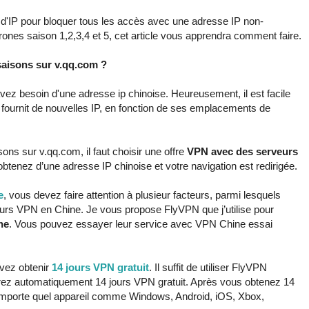
 d'IP pour bloquer tous les accès avec une adresse IP non-
ones saison 1,2,3,4 et 5, cet article vous apprendra comment faire.
aisons sur v.qq.com ?
vez besoin d'une adresse ip chinoise. Heureusement, il est facile
fournit de nouvelles IP, en fonction de ses emplacements de
ns sur v.qq.com, il faut choisir une offre
VPN avec des serveurs
 obtenez d’une adresse IP chinoise et votre navigation est redirigée.
e
, vous devez faire attention à plusieur facteurs, parmi lesquels
eurs VPN en Chine. Je vous propose FlyVPN que j’utilise pour
ne
. Vous pouvez essayer leur service avec VPN Chine essai
uvez obtenir
14 jours VPN gratuit
. Il suffit de utiliser FlyVPN
vrez automatiquement 14 jours VPN gratuit. Après vous obtenez 14
 n'importe quel appareil comme Windows, Android, iOS, Xbox,