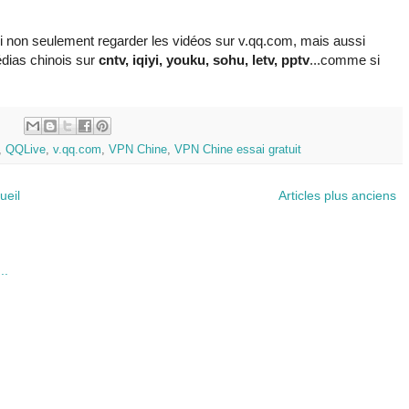
i non seulement regarder les vidéos sur v.qq.com, mais aussi
édias chinois sur
cntv, iqiyi, youku, sohu, letv, pptv
...comme si
:
,
QQLive
,
v.qq.com
,
VPN Chine
,
VPN Chine essai gratuit
ueil
Articles plus anciens