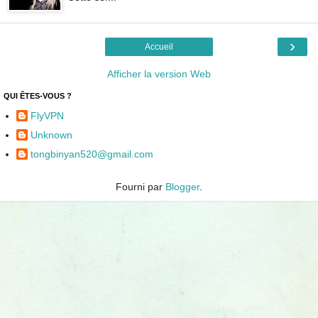
›
Accueil
Afficher la version Web
QUI ÊTES-VOUS ?
FlyVPN
Unknown
tongbinyan520@gmail.com
Fourni par
Blogger
.