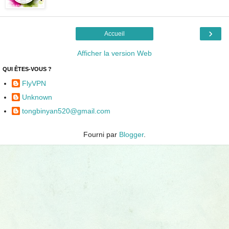
›
Accueil
Afficher la version Web
QUI ÊTES-VOUS ?
FlyVPN
Unknown
tongbinyan520@gmail.com
Fourni par
Blogger
.