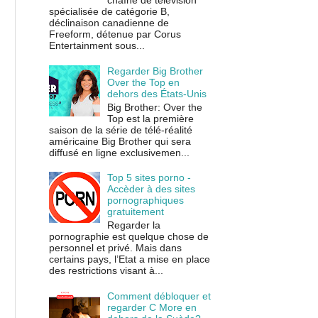
chaîne de télévision
spécialisée de catégorie B,
déclinaison canadienne de
Freeform, détenue par Corus
Entertainment sous...
Regarder Big Brother
Over the Top en
dehors des États-Unis
Big Brother: Over the
Top est la première
saison de la série de télé-réalité
américaine Big Brother qui sera
diffusé en ligne exclusivemen...
Top 5 sites porno -
Accèder à des sites
pornographiques
gratuitement
Regarder la
pornographie est quelque chose de
personnel et privé. Mais dans
certains pays, l’Etat a mise en place
des restrictions visant à...
Comment débloquer et
regarder C More en