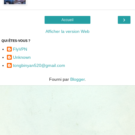
›
Accueil
Afficher la version Web
QUI ÊTES-VOUS ?
FlyVPN
Unknown
tongbinyan520@gmail.com
Fourni par
Blogger
.