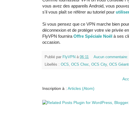
vous avez des appareils Android, vous pouve
s'il vous plaît se référer au tutoriel pour
utilis
Si vous pensez que ce VPN marche bien pour 
déconnexion et de protéger votre vie privée en
FlyVPN fournira
Offre Spéciale Noël
à ses cl
occasion.
Publié par
FlyVPN
à
06:11
Aucun commentaire
Libellés :
OCS
,
OCS Choc
,
OCS City
,
OCS Géant
Acc
Inscription à :
Articles (Atom)