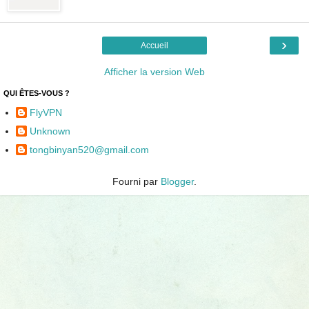
›
Accueil
Afficher la version Web
QUI ÊTES-VOUS ?
FlyVPN
Unknown
tongbinyan520@gmail.com
Fourni par
Blogger
.