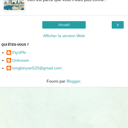
›
Accueil
Afficher la version Web
QUI ÊTES-VOUS ?
FlyVPN
Unknown
tongbinyan520@gmail.com
Fourni par
Blogger
.