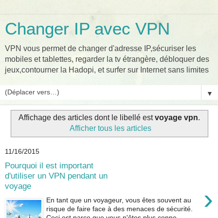
Changer IP avec VPN
VPN vous permet de changer d'adresse IP,sécuriser les
mobiles et tablettes, regarder la tv étrangère, débloquer des
jeux,contourner la Hadopi, et surfer sur Internet sans limites
▼
Affichage des articles dont le libellé est
voyage vpn
.
Afficher tous les articles
11/16/2015
Pourquoi il est important
d'utiliser un VPN pendant un
voyage
›
En tant que un voyageur, vous êtes souvent au
risque de faire face à des menaces de sécurité.
Ceci est parce que vous n'êtes plus conne...