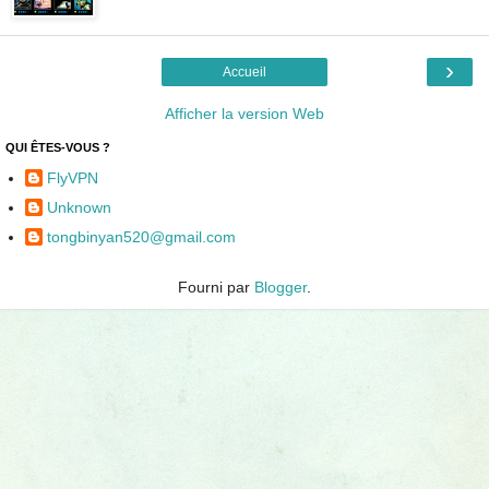
›
Accueil
Afficher la version Web
QUI ÊTES-VOUS ?
FlyVPN
Unknown
tongbinyan520@gmail.com
Fourni par
Blogger
.