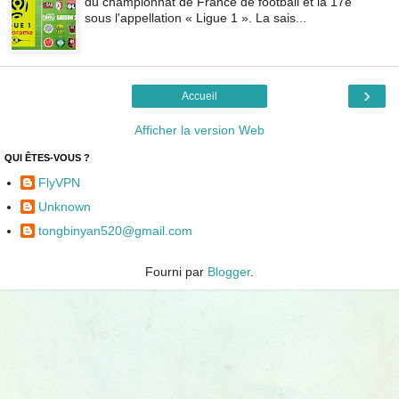
du championnat de France de football et la 17e
sous l'appellation « Ligue 1 ». La sais...
›
Accueil
Afficher la version Web
QUI ÊTES-VOUS ?
FlyVPN
Unknown
tongbinyan520@gmail.com
Fourni par
Blogger
.