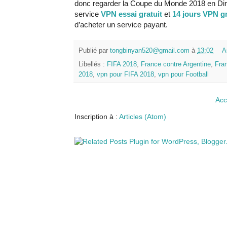
donc regarder la Coupe du Monde 2018 en Dire
service
VPN essai gratuit
et
14 jours VPN gr
d’acheter un service payant.
Publié par
tongbinyan520@gmail.com
à
13:02
A
Libellés :
FIFA 2018
,
France contre Argentine
,
Fra
2018
,
vpn pour FIFA 2018
,
vpn pour Football
Acc
Inscription à :
Articles (Atom)