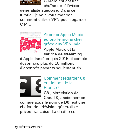
C More est est une
chaîne de télévision
généraliste suédoise. Dans ce
tutoriel, je vais vous montrer
comment utiliser VPN pour regarder
C M...
Abonner Apple Music
au prix le moins cher
grâce aux VPN Inde
Apple Music et le
service de streaming
d’Apple lancé en juin 2015, il compte
désormais plus de 10 millions
d’abonnés payants seulement six...
Comment regarder C8
en dehors de la
France?
C8 , abréviation de
Canal 8, anciennement
connue sous le nom de D8, est une
chaîne de télévision généraliste
privée française. La chaîne su...
QUI ÊTES-VOUS ?