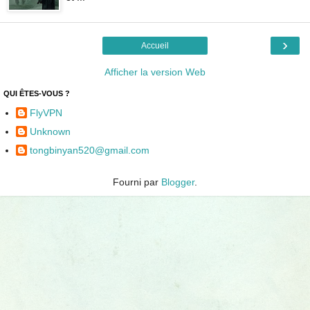
›
Accueil
Afficher la version Web
QUI ÊTES-VOUS ?
FlyVPN
Unknown
tongbinyan520@gmail.com
Fourni par
Blogger
.