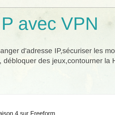
IP avec VPN
ger d'adresse IP,sécuriser les mobi
, débloquer des jeux,contourner la H
ison 4 sur Freeform