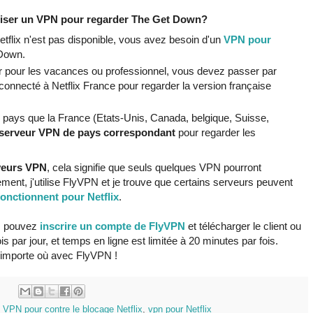
iliser un VPN pour regarder The Get Down?
tflix n'est pas disponible, vous avez besoin d'un
VPN pour
Down.
r pour les vacances ou professionnel, vous devez passer par
connecté à Netflix France pour regarder la version française
e pays que la France (Etats-Unis, Canada, belgique, Suisse,
serveur VPN de pays correspondant
pour regarder les
veurs VPN
, cela signifie que seuls quelques VPN pourront
ement, j'utilise FlyVPN et je trouve que certains serveurs peuvent
fonctionnent pour Netflix
.
us pouvez
inscrire un compte de FlyVPN
et télécharger le client ou
ois par jour, et temps en ligne est limitée à 20 minutes par fois.
n'importe où avec FlyVPN !
:
,
VPN pour contre le blocage Netflix
,
vpn pour Netflix