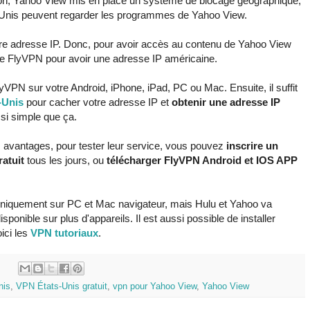
ion, Yahoo View mis en place un système de blocage géographique,
ts-Unis peuvent regarder les programmes de Yahoo View.
re adresse IP. Donc, pour avoir accès au contenu de Yahoo View
e FlyVPN pour avoir une adresse IP américaine.
VPN sur votre Android, iPhone, iPad, PC ou Mac. Ensuite, il suffit
-Unis
pour cacher votre adresse IP et
obtenir une adresse IP
si simple que ça.
 avantages, pour tester leur service, vous pouvez
inscrire un
atuit
tous les jours, ou
télécharger FlyVPN Android et IOS APP
 uniquement sur PC et Mac navigateur, mais Hulu et Yahoo va
onible sur plus d'appareils. Il est aussi possible de installer
ici les
VPN tutoriaux
.
:
nis
,
VPN États-Unis gratuit
,
vpn pour Yahoo View
,
Yahoo View