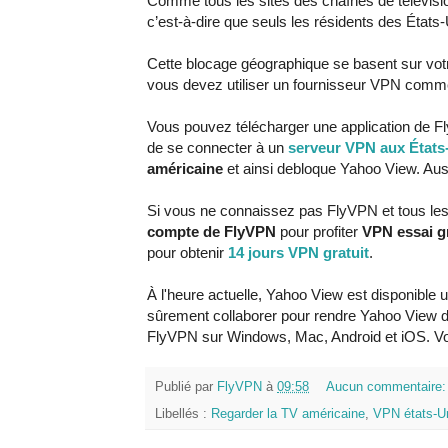
Comme tous les sites des chaînes de télévis
c’est-à-dire que seuls les résidents des Éta
Cette blocage géographique se basent sur vot
vous devez utiliser un fournisseur VPN comm
Vous pouvez télécharger une application de Fly
de se connecter à un
serveur VPN aux États
américaine
et ainsi debloque Yahoo View. Aus
Si vous ne connaissez pas FlyVPN et tous les
compte de FlyVPN
pour profiter
VPN essai gr
pour obtenir
14 jours VPN gratuit
.
À l'heure actuelle, Yahoo View est disponible
sûrement collaborer pour rendre Yahoo View disp
FlyVPN sur Windows, Mac, Android et iOS. Vo
Publié par
FlyVPN
à
09:58
Aucun commentaire
Libellés :
Regarder la TV américaine
,
VPN états-U