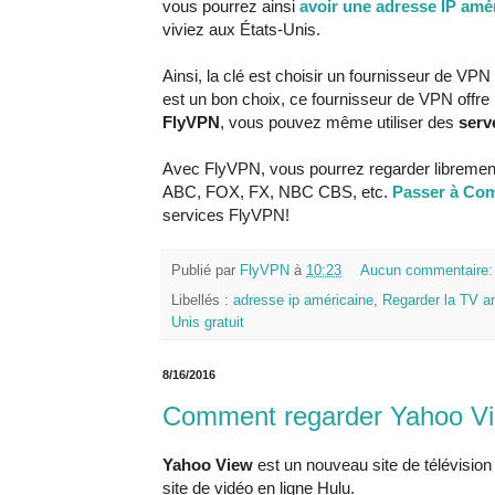
vous pourrez ainsi
avoir une adresse IP amé
viviez aux États-Unis.
Ainsi, la clé est choisir un fournisseur de 
est un bon choix, ce fournisseur de VPN offre
FlyVPN
, vous pouvez même utiliser des
serv
Avec FlyVPN, vous pourrez regarder librement 
ABC, FOX, FX, NBC CBS, etc.
Passer à Co
services FlyVPN!
Publié par
FlyVPN
à
10:23
Aucun commentaire
Libellés :
adresse ip américaine
,
Regarder la TV a
Unis gratuit
8/16/2016
Comment regarder Yahoo Vi
Yahoo View
est un nouveau site de télévision
site de vidéo en ligne Hulu.