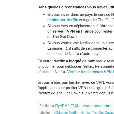
Dans quelles circonstances vous devez ut
Si vous vivez dans un pays le service Ne
débloquer Netflix
et regarder The Get 
Si vous êtes en déplacement à l’étrange
un
serveur VPN en France
pour rester 
de The Get Down.
Si vous voulez voir Netflix dans un autr
Espagne…), il suffit de se connecter au
contenus de Netflix d'autre pays.
En outre,
Netflix a bloqué de nombreux ser
fonctionner pour débloquer Netflix. Personnell
débloquer Netflix.
Vérifier les serveurs VPN 
Si vous n'êtes pas familier avec ce VPN, vo
l'application pour profiter VPN essai gratuit 3 f
Profitez de The Get Down sur Netflix depuis 
Publié par
FlyVPN
à
07:38
Aucun commentaire
Libellés :
débloquer Netflix
,
Netflix
,
The Get Down