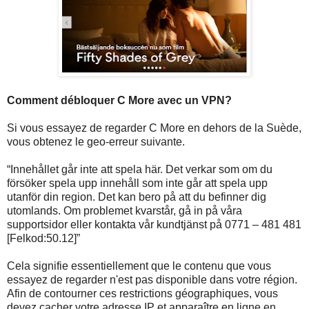
Comment débloquer C More avec un VPN?
Si vous essayez de regarder C More en dehors de la Suède,
vous obtenez le geo-erreur suivante.
“Innehållet går inte att spela här. Det verkar som om du
försöker spela upp innehåll som inte går att spela upp
utanför din region. Det kan bero på att du befinner dig
utomlands. Om problemet kvarstår, gå in på våra
supportsidor eller kontakta vår kundtjänst på 0771 – 481 481
[Felkod:50.12]”
Cela signifie essentiellement que le contenu que vous
essayez de regarder n'est pas disponible dans votre région.
Afin de contourner ces restrictions géographiques, vous
devez cacher votre adresse IP et apparaître en ligne en