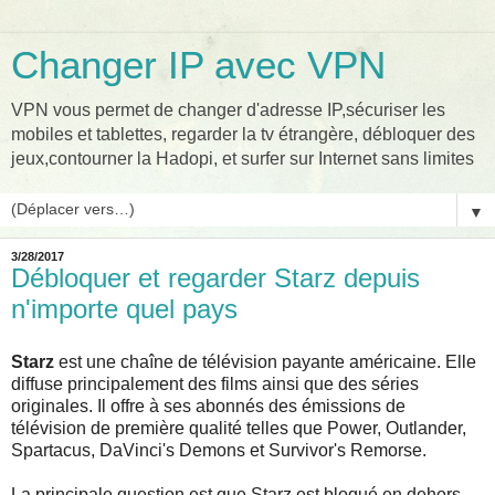
Changer IP avec VPN
VPN vous permet de changer d'adresse IP,sécuriser les
mobiles et tablettes, regarder la tv étrangère, débloquer des
jeux,contourner la Hadopi, et surfer sur Internet sans limites
▼
3/28/2017
Débloquer et regarder Starz depuis
n'importe quel pays
Starz
est une chaîne de télévision payante américaine. Elle
diffuse principalement des films ainsi que des séries
originales. Il offre à ses abonnés des émissions de
télévision de première qualité telles que Power, Outlander,
Spartacus, DaVinci's Demons et Survivor's Remorse.
La principale question est que Starz est bloqué en dehors