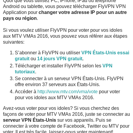
Quoi que vous utilisez PC, iPhone, iPad ou téléphone
Android ou tablette, vous pouvez télécharger FlyVPN VPN
Application pour
changer votre adresse IP pour un autre
pays ou région
.
Si vous voulez utiliser FlyVPN pour voter pour vos idoles
aux MTV VMAs 2016, vous pouvez vous référer aux étapes
suivantes:
S’abonner à FlyVPN ou utiliser
VPN États-Unis essai
gratuit
ou
14 jours VPN gratuit
.
Télécharger et installer FlyVPN selon les
VPN
tutoriaux
.
Se connecter à un serveur VPN États-Unis. FlyVPN
offre environ 37 serveurs aux États-Unis.
Accéder à
http://www.mtv.com/vma/vote
pour voter
pour vos idoles aux MTV VMAs 2016.
Avez-vous voter pour vos idoles? Si vous cherchez des
façons de voter pour MTV VMAs 2016, juste se connecter au
serveur VPN États-Unis
sur vos appareils. Puis se
connecter à votre compte de Facebook, Twitter ou MTV pour
voter. Il est très facile, laissez-nous voter maintenant!