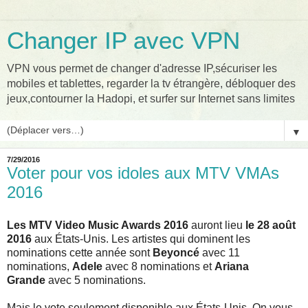
Changer IP avec VPN
VPN vous permet de changer d'adresse IP,sécuriser les
mobiles et tablettes, regarder la tv étrangère, débloquer des
jeux,contourner la Hadopi, et surfer sur Internet sans limites
▼
7/29/2016
Voter pour vos idoles aux MTV VMAs
2016
Les MTV Video Music Awards 2016
auront lieu
le 28 août
2016
aux États-Unis. Les artistes qui dominent les
nominations cette année sont
Beyoncé
avec 11
nominations,
Adele
avec 8 nominations et
Ariana
Grande
avec 5 nominations.
Mais le vote seulement disponible aux États-Unis. On vous