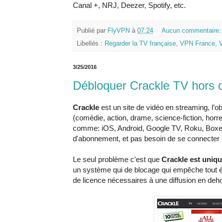
Canal +, NRJ, Deezer, Spotify, etc.
Publié par
FlyVPN
à
07:24
Aucun commentaire
Libellés :
Regarder la TV française
,
VPN France
,
3/25/2016
Débloquer Crackle TV hors 
Crackle
est un site de vidéo en streaming, l’o
(comédie, action, drame, science-fiction, horr
comme: iOS, Android, Google TV, Roku, Boxee,
d'abonnement, et pas besoin de se connecter 
Le seul problème c’est que
Crackle est uniq
un système qui de blocage qui empêche tout ét
de licence nécessaires à une diffusion en deh