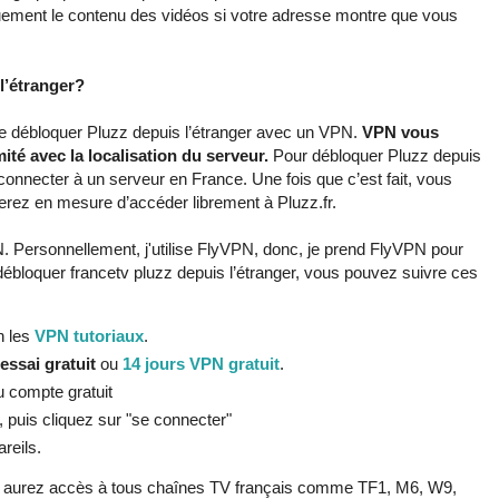
uement le contenu des vidéos si votre adresse montre que vous
l’étranger?
e débloquer Pluzz depuis l’étranger avec un VPN.
VPN vous
ité avec la localisation du serveur.
Pour débloquer Pluzz depuis
connecter à un serveur en France. Une fois que c’est fait, vous
erez en mesure d’accéder librement à Pluzz.fr.
PN. Personnellement, j'utilise FlyVPN, donc, je prend FlyVPN pour
débloquer francetv pluzz depuis l’étranger, vous pouvez suivre ces
n les
VPN tutoriaux
.
essai gratuit
ou
14 jours VPN gratuit
.
 compte gratuit
, puis cliquez sur "se connecter"
areils.
s aurez accès à tous chaînes TV français comme TF1, M6, W9,