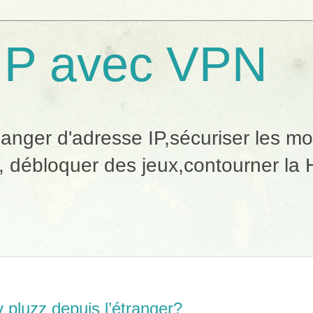
IP avec VPN
ger d'adresse IP,sécuriser les mobi
, débloquer des jeux,contourner la H
pluzz depuis l’étranger?