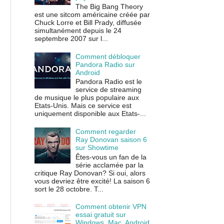
The Big Bang Theory
est une sitcom américaine créée par
Chuck Lorre et Bill Prady, diffusée
simultanément depuis le 24
septembre 2007 sur l...
Comment débloquer
Pandora Radio sur
Android
Pandora Radio est le
service de streaming
de musique le plus populaire aux
Etats-Unis. Mais ce service est
uniquement disponible aux Etats-...
Comment regarder
Ray Donovan saison 6
sur Showtime
Êtes-vous un fan de la
série acclamée par la
critique Ray Donovan? Si oui, alors
vous devriez être excité! La saison 6
sort le 28 octobre. T...
Comment obtenir VPN
essai gratuit sur
Windows, Mac, Android