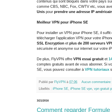
contenus qui sont bloqués dans votre pays s
comme CBS, NBC, Fox, CWTV etc, vous avez
Unis
pour
prendre une adresse IP américai
Meilleur VPN pour iPhone SE
Pour installer un VPN pour iPhone SE, il suffit
télécharger l’application VPN pour votre iPho
SSL Encryption
et
plus de 200 serveurs V
sécurisée et anonyme sur internet sur votre 
De plus, FlyVPN offre
VPN essai gratuit
et
1
comptes gratuits avant de vous abonner. Si v
SE, vous pouvez consulter à
VPN tutoriaux
s
Publié par
FlyVPN
à
07:06
Aucun commentaire
Libellés :
iPhone SE
,
iPhone SE vpn
,
vpn gratuit 
3/21/2016
Comment regarder Formule 1