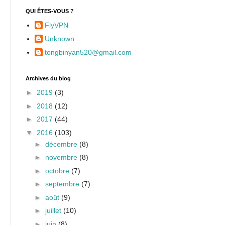
QUI ÊTES-VOUS ?
FlyVPN
Unknown
tongbinyan520@gmail.com
Archives du blog
►
2019
(3)
►
2018
(12)
►
2017
(44)
▼
2016
(103)
►
décembre
(8)
►
novembre
(8)
►
octobre
(7)
►
septembre
(7)
►
août
(9)
►
juillet
(10)
►
juin
(8)