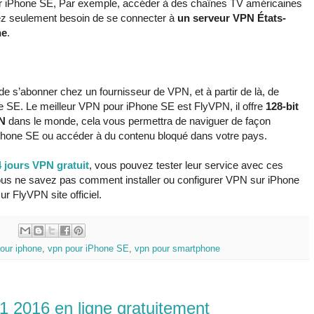
ur iPhone SE, Par exemple, accéder à des chaînes TV américaines
 seulement besoin de se connecter à
un serveur VPN États-
ne
.
 de s’abonner chez un fournisseur de VPN, et à partir de là, de
ne SE. Le meilleur VPN pour iPhone SE est FlyVPN, il offre
128-bit
PN
dans le monde, cela vous permettra de naviguer de façon
iPhone SE ou accéder à du contenu bloqué dans votre pays.
4 jours VPN gratuit
, vous pouvez tester leur service avec ces
ous ne savez pas comment installer ou configurer VPN sur iPhone
ur FlyVPN site officiel.
:
pour iphone
,
vpn pour iPhone SE
,
vpn pour smartphone
 2016 en ligne gratuitement