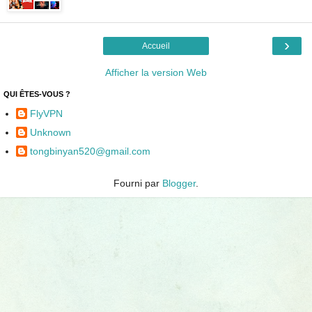
›
Accueil
Afficher la version Web
QUI ÊTES-VOUS ?
FlyVPN
Unknown
tongbinyan520@gmail.com
Fourni par
Blogger
.