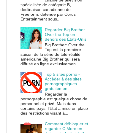
chaîne de télévision
spécialisée de catégorie B,
déclinaison canadienne de
Freeform, détenue par Corus
Entertainment sous...
Regarder Big Brother
Over the Top en
dehors des États-Unis
Big Brother: Over the
Top est la première
saison de la série de télé-réalité
américaine Big Brother qui sera
diffusé en ligne exclusivemen...
Top 5 sites porno -
Accèder à des sites
pornographiques
gratuitement
Regarder la
pornographie est quelque chose de
personnel et privé. Mais dans
certains pays, l’Etat a mise en place
des restrictions visant à...
Comment débloquer et
regarder C More en