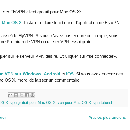
iliser FlyVPN client gratuit pour Mac OS X:
ur Mac OS X
. Installer et faire fonctionner l’application de FlyVPN
 de passe’ de FlyVPN. Si vous n’avez pas encore de compte, vous
e Premium de VPN ou utiliser VPN essai gratuit.
quer sur le serveur VPN désiré. Et Cliquer sur «se connecter».
.
r un VPN sur Windows
,
Android
et
iOS
. Si vous avez encore des
ac OS X, merci de laisser un commentaire.
:
 OS X
,
vpn gratuit pour Mac OS X
,
vpn pour Mac OS X
,
vpn tutoriel
ueil
Articles plus anciens