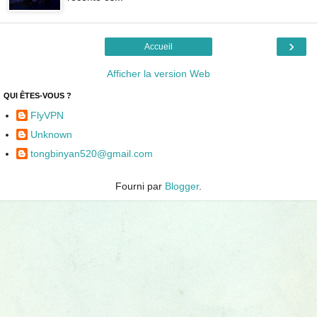
›
Accueil
Afficher la version Web
QUI ÊTES-VOUS ?
FlyVPN
Unknown
tongbinyan520@gmail.com
Fourni par
Blogger
.