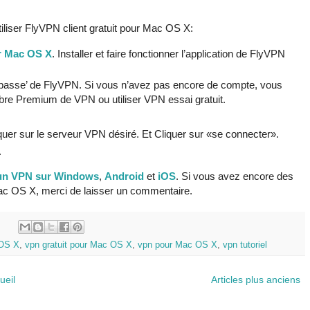
iliser FlyVPN client gratuit pour Mac OS X:
ur Mac OS X
. Installer et faire fonctionner l’application de FlyVPN
 de passe’ de FlyVPN. Si vous n’avez pas encore de compte, vous
e Premium de VPN ou utiliser VPN essai gratuit.
quer sur le serveur VPN désiré. Et Cliquer sur «se connecter».
.
r un VPN sur Windows
,
Android
et
iOS
. Si vous avez encore des
ac OS X, merci de laisser un commentaire.
:
 OS X
,
vpn gratuit pour Mac OS X
,
vpn pour Mac OS X
,
vpn tutoriel
ueil
Articles plus anciens