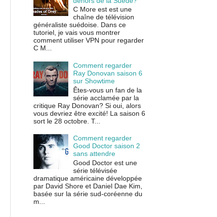
dehors de la Suède?
C More est est une
chaîne de télévision
généraliste suédoise. Dans ce
tutoriel, je vais vous montrer
comment utiliser VPN pour regarder
C M...
Comment regarder
Ray Donovan saison 6
sur Showtime
Êtes-vous un fan de la
série acclamée par la
critique Ray Donovan? Si oui, alors
vous devriez être excité! La saison 6
sort le 28 octobre. T...
Comment regarder
Good Doctor saison 2
sans attendre
Good Doctor est une
série télévisée
dramatique américaine développée
par David Shore et Daniel Dae Kim,
basée sur la série sud-coréenne du
m...