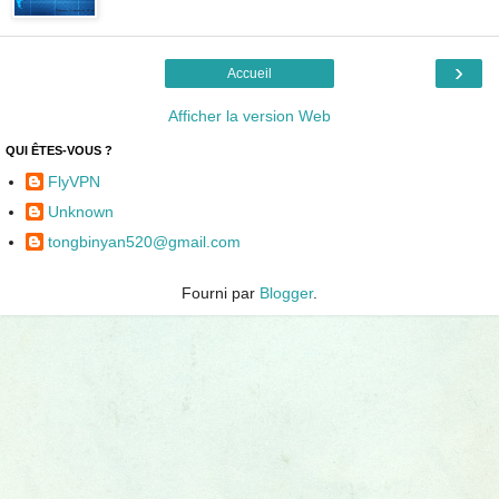
›
Accueil
Afficher la version Web
QUI ÊTES-VOUS ?
FlyVPN
Unknown
tongbinyan520@gmail.com
Fourni par
Blogger
.