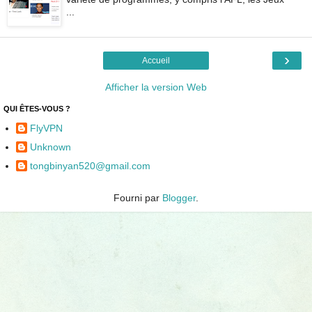
...
›
Accueil
Afficher la version Web
QUI ÊTES-VOUS ?
FlyVPN
Unknown
tongbinyan520@gmail.com
Fourni par
Blogger
.