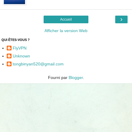
›
Accueil
Afficher la version Web
QUI ÊTES-VOUS ?
FlyVPN
Unknown
tongbinyan520@gmail.com
Fourni par
Blogger
.