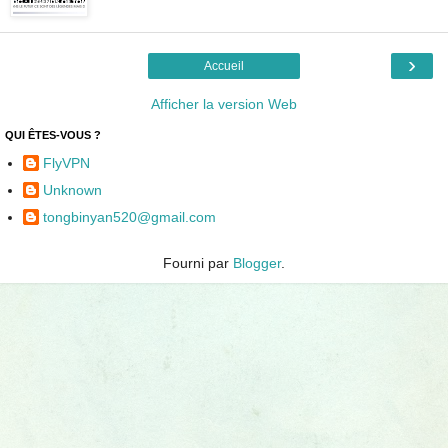
›
Accueil
Afficher la version Web
QUI ÊTES-VOUS ?
FlyVPN
Unknown
tongbinyan520@gmail.com
Fourni par
Blogger
.