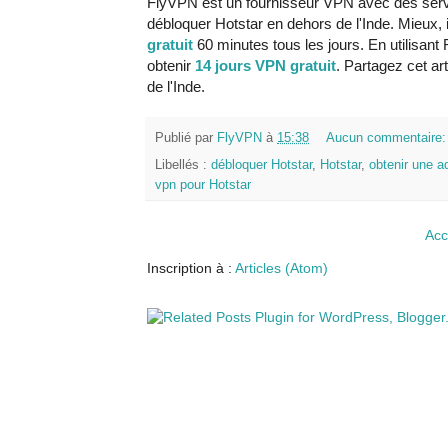
FlyVPN est un fournisseur VPN avec des serv
débloquer Hotstar en dehors de l'Inde. Mieux, 
gratuit
60 minutes tous les jours. En utilisan
obtenir
14 jours VPN gratuit
. Partagez cet ar
de l'Inde.
Publié par
FlyVPN
à
15:38
Aucun commentaire
Libellés :
débloquer Hotstar
,
Hotstar
,
obtenir une a
vpn pour Hotstar
Acc
Inscription à :
Articles (Atom)