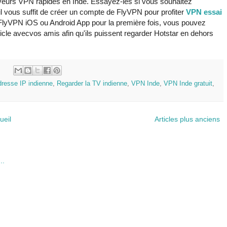
eurs VPN rapides en Inde. Essayez-les si vous souhaitez
il vous suffit de créer un compte de FlyVPN pour profiter
VPN essai
t FlyVPN iOS ou Android App pour la première fois, vous pouvez
ticle avecvos amis afin qu'ils puissent regarder Hotstar en dehors
:
dresse IP indienne
,
Regarder la TV indienne
,
VPN Inde
,
VPN Inde gratuit
,
ueil
Articles plus anciens