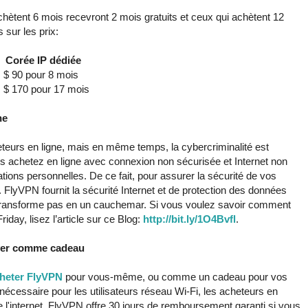
 achètent 6 mois recevront 2 mois gratuits et ceux qui achètent 12
 sur les prix:
orée IP dédiée
 90 pour 8 mois
 170 pour 17 mois
ne
cheteurs en ligne, mais en même temps, la cybercriminalité est
s achetez en ligne avec connexion non sécurisée et Internet non
tions personnelles. De ce fait, pour assurer la sécurité de vos
FlyVPN fournit la sécurité Internet et de protection des données
 transforme pas en un cauchemar. Si vous voulez savoir comment
iday, lisez l’article sur ce Blog:
http://bit.ly/1O4Bvfl
.
yer comme cadeau
heter FlyVPN
pour vous-même, ou comme un cadeau pour vos
té nécessaire pour les utilisateurs réseau Wi-Fi, les acheteurs en
 de l'internet. FlyVPN offre 30 jours de remboursement garanti si vous