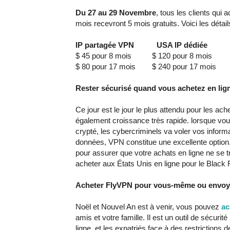
Du 27 au 29 Novembre
, tous les clients qui
mois recevront 5 mois gratuits. Voici les détails
IP partagée VPN
USA IP dédiée
C
$ 45 pour 8 mois $ 120 pour 8 mois $
$ 80 pour 17 mois $ 240 pour 17 mois $
Rester sécurisé quand vous achetez en lig
Ce jour est le jour le plus attendu pour les a
également croissance très rapide. lorsque vou
crypté, les cybercriminels va voler vos informa
données, VPN constitue une excellente option. 
pour assurer que votre achats en ligne ne se
acheter aux États Unis en ligne pour le Black Fr
Acheter FlyVPN pour vous-même ou envo
Noël et Nouvel An est à venir, vous pouvez
ac
amis et votre famille. Il est un outil de sécuri
ligne, et les expatriés face à des restrictions