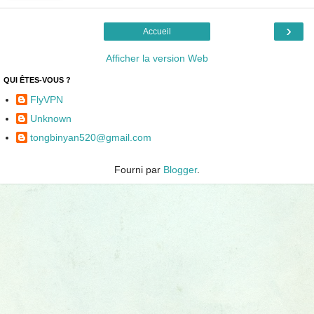
›
Accueil
Afficher la version Web
QUI ÊTES-VOUS ?
FlyVPN
Unknown
tongbinyan520@gmail.com
Fourni par
Blogger
.