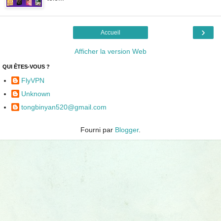
›
Accueil
Afficher la version Web
QUI ÊTES-VOUS ?
FlyVPN
Unknown
tongbinyan520@gmail.com
Fourni par
Blogger
.