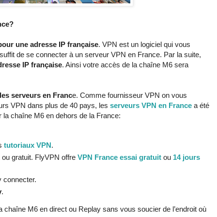
nce?
pour une adresse IP française
. VPN est un logiciel qui vous
 suffit de se connecter à un serveur VPN en France. Par la suite,
resse IP française
. Ainsi votre accès de la chaîne M6 sera
es serveurs en Franc
e. Comme fournisseur VPN on vous
eurs VPN dans plus de 40 pays, les
serveurs VPN en France
a été
er la chaîne M6 en dehors de la France:
es
tutoriaux VPN
.
ou gratuit. FlyVPN offre
VPN France essai gratuit
ou
14 jours
y connecter.
y
.
la chaîne M6 en direct ou Replay sans vous soucier de l’endroit où