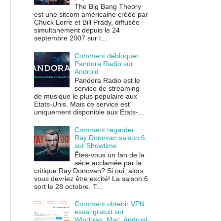
The Big Bang Theory
est une sitcom américaine créée par
Chuck Lorre et Bill Prady, diffusée
simultanément depuis le 24
septembre 2007 sur l...
Comment débloquer
Pandora Radio sur
Android
Pandora Radio est le
service de streaming
de musique le plus populaire aux
Etats-Unis. Mais ce service est
uniquement disponible aux Etats-...
Comment regarder
Ray Donovan saison 6
sur Showtime
Êtes-vous un fan de la
série acclamée par la
critique Ray Donovan? Si oui, alors
vous devriez être excité! La saison 6
sort le 28 octobre. T...
Comment obtenir VPN
essai gratuit sur
Windows, Mac, Android