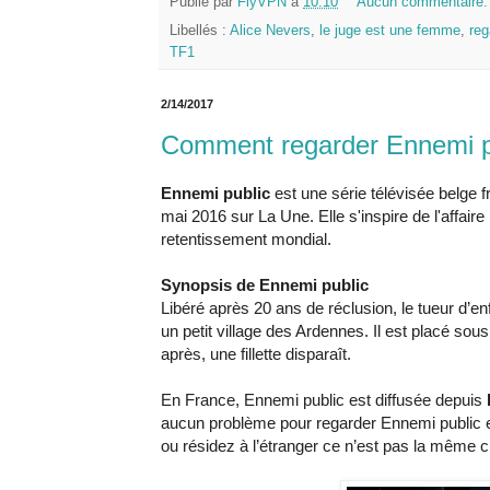
Publié par
FlyVPN
à
10:10
Aucun commentaire
Libellés :
Alice Nevers
,
le juge est une femme
,
reg
TF1
2/14/2017
Comment regarder Ennemi pu
Ennemi public
est une série télévisée belge 
mai 2016 sur La Une. Elle s'inspire de l'affair
retentissement mondial.
Synopsis de Ennemi public
Libéré après 20 ans de réclusion, le tueur d’
un petit village des Ardennes. Il est placé sous
après, une fillette disparaît.
En France, Ennemi public est diffusée depuis
aucun problème pour regarder Ennemi public e
ou résidez à l’étranger ce n’est pas la même 