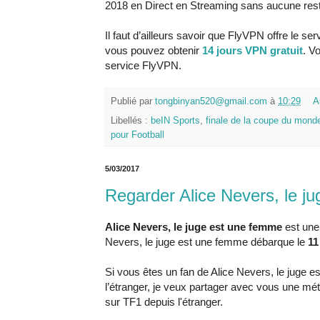
2018 en Direct en Streaming sans aucune restr
Il faut d’ailleurs savoir que FlyVPN offre le se
vous pouvez obtenir
14 jours VPN gratuit
. V
service FlyVPN.
Publié par
tongbinyan520@gmail.com
à
10:29
A
Libellés :
beIN Sports
,
finale de la coupe du mond
pour Football
5/03/2017
Regarder Alice Nevers, le j
Alice Nevers, le juge est une femme
est une 
Nevers, le juge est une femme débarque le
11
Si vous êtes un fan de Alice Nevers, le juge
l’étranger, je veux partager avec vous une mé
sur TF1 depuis l'étranger.