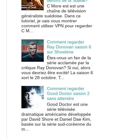
dehors de la Suède?
C More est est une
chaîne de télévision
généraliste suédoise. Dans ce
tutoriel, je vais vous montrer
comment utiliser VPN pour regarder
C M...
Comment regarder
Ray Donovan saison 6
sur Showtime
Êtes-vous un fan de la
série acclamée par la
critique Ray Donovan? Si oui, alors
vous devriez être excité! La saison 6
sort le 28 octobre. T...
Comment regarder
Good Doctor saison 2
sans attendre
Good Doctor est une
série télévisée
dramatique américaine développée
par David Shore et Daniel Dae Kim,
basée sur la série sud-coréenne du
m...