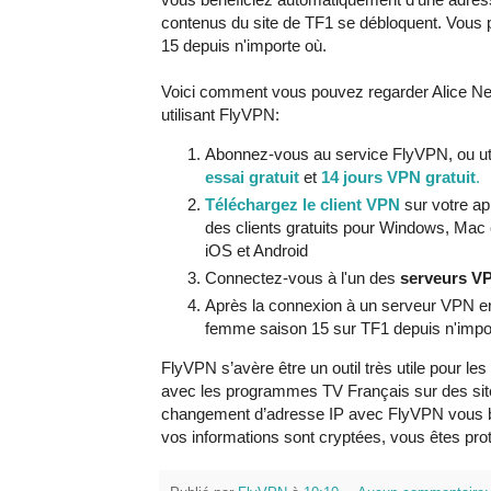
contenus du site de TF1 se débloquent. Vous 
15 depuis n'importe où.
Voici comment vous pouvez regarder Alice Nev
utilisant FlyVPN:
Abonnez-vous au service FlyVPN, ou uti
essai gratuit
et
14 jours VPN gratuit
.
Téléchargez le client VPN
sur votre ap
des clients gratuits pour Windows, Mac e
iOS et Android
Connectez-vous à l'un des
serveurs V
Après la connexion à un serveur VPN en
femme saison 15 sur TF1 depuis n'impor
FlyVPN s’avère être un outil très utile pour le
avec les programmes TV Français sur des sit
changement d’adresse IP avec FlyVPN vous bén
vos informations sont cryptées, vous êtes prot