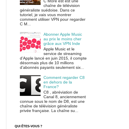
C More est est une
chaîne de télévision
généraliste suédoise. Dans ce
tutoriel, je vais vous montrer
comment utiliser VPN pour regarder
C M...
Abonner Apple Music
au prix le moins cher
grâce aux VPN Inde
Apple Music et le
service de streaming
d’Apple lancé en juin 2015, il compte
désormais plus de 10 millions
d’abonnés payants seulement six...
Comment regarder C8
en dehors de la
France?
C8 , abréviation de
Canal 8, anciennement
connue sous le nom de D8, est une
chaîne de télévision généraliste
privée française. La chaîne su...
QUI ÊTES-VOUS ?