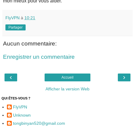
mon mieux pour vous aider.
FlyVPN
à
10:21
Partager
Aucun commentaire:
Enregistrer un commentaire
‹
›
Accueil
Afficher la version Web
QUI ÊTES-VOUS ?
FlyVPN
Unknown
tongbinyan520@gmail.com