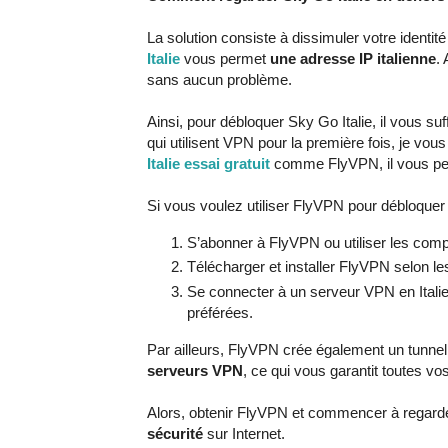
La solution consiste à dissimuler votre identit
Italie
vous permet
une adresse IP italienne
.
sans aucun problème.
Ainsi, pour débloquer Sky Go Italie, il vous s
qui utilisent VPN pour la première fois, je vous
Italie essai gratuit
comme FlyVPN, il vous per
Si vous voulez utiliser FlyVPN pour débloquer
S’abonner à FlyVPN ou utiliser les comp
Télécharger et installer FlyVPN selon l
Se connecter à un serveur VPN en Italie
préférées.
Par ailleurs, FlyVPN crée également un tunnel s
serveurs VPN
, ce qui vous garantit toutes v
Alors, obtenir FlyVPN et commencer à regarder 
sécurité
sur Internet.