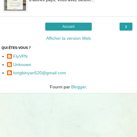
›
Accueil
Afficher la version Web
QUI ÊTES-VOUS ?
FlyVPN
Unknown
tongbinyan520@gmail.com
Fourni par
Blogger
.