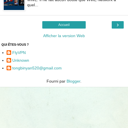
quel...
›
Accueil
Afficher la version Web
QUI ÊTES-VOUS ?
FlyVPN
Unknown
tongbinyan520@gmail.com
Fourni par
Blogger
.