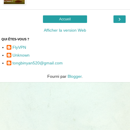
›
Accueil
Afficher la version Web
QUI ÊTES-VOUS ?
FlyVPN
Unknown
tongbinyan520@gmail.com
Fourni par
Blogger
.