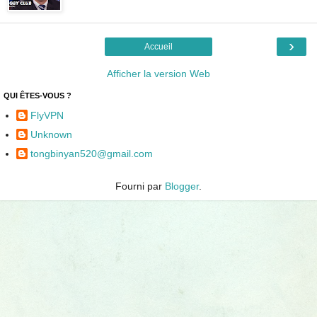
›
Accueil
Afficher la version Web
QUI ÊTES-VOUS ?
FlyVPN
Unknown
tongbinyan520@gmail.com
Fourni par
Blogger
.