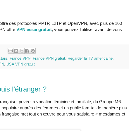
il offre des protocoles PPTP, L2TP et OpenVPN, avec plus de 160
VPN offre
VPN essai gratuit
, vous pouvez l'utiliser avant de vous
:
stars
,
France VPN
,
France VPN gratuit
,
Regarder la TV américaine
,
PN
,
USA VPN gratuit
is l’étranger ?
française, privée, à vocation féminine et familiale, du Groupe M6.
s populaire auprès des femmes et un public familial de manière plus
sion française met tout en œuvre pour vous satisfaire « mesdames et