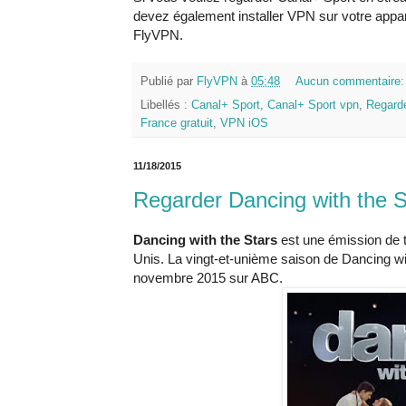
devez également installer VPN sur votre appa
FlyVPN.
Publié par
FlyVPN
à
05:48
Aucun commentaire
Libellés :
Canal+ Sport
,
Canal+ Sport vpn
,
Regarde
France gratuit
,
VPN iOS
11/18/2015
Regarder Dancing with the S
Dancing with the Stars
est une émission de té
Unis. La vingt-et-unième saison de Dancing wit
novembre 2015 sur ABC.