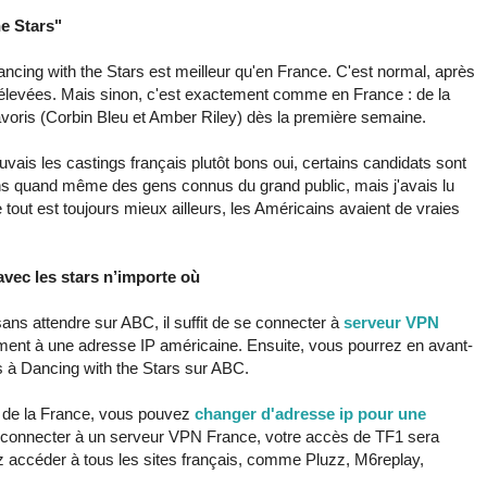
e Stars"
ncing with the Stars est meilleur qu'en France. C'est normal, après
 élevées. Mais sinon, c'est exactement comme en France : de la
favoris (Corbin Bleu et Amber Riley) dès la première semaine.
rouvais les castings français plutôt bons oui, certains candidats sont
s quand même des gens connus du grand public, mais j'avais lu
out est toujours mieux ailleurs, les Américains avaient de vraies
vec les stars n’importe où
ans attendre sur ABC, il suffit de se connecter à
serveur VPN
ent à une adresse IP américaine. Ensuite, vous pourrez en avant-
s à Dancing with the Stars sur ABC.
s de la France, vous pouvez
changer d'adresse ip pour une
s connecter à un serveur VPN France, votre accès de TF1 sera
 accéder à tous les sites français, comme Pluzz, M6replay,