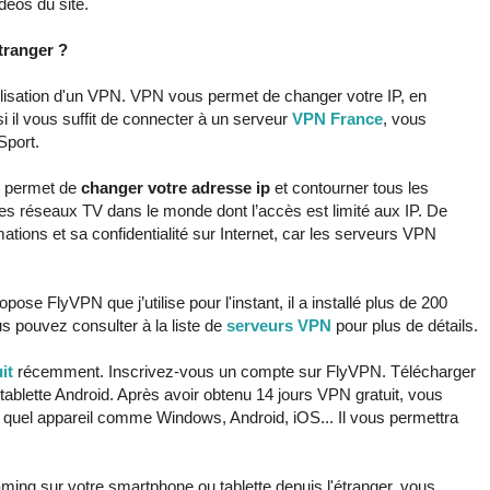
déos du site.
tranger ?
utilisation d'un VPN. VPN vous permet de changer votre IP, en
si il vous suffit de connecter à un serveur
VPN France
, vous
Sport.
us permet de
changer votre adresse
ip
et contourner tous les
les réseaux TV dans le monde dont l’accès est limité aux IP. De
tions et sa confidentialité sur Internet, car les serveurs VPN
se FlyVPN que j’utilise pour l'instant, il a installé plus de 200
 pouvez consulter à la liste de
serveurs VPN
pour plus de détails.
it
récemment. Inscrivez-vous un compte sur FlyVPN. Télécharger
blette Android. Après avoir obtenu 14 jours VPN gratuit, vous
te quel appareil comme Windows, Android, iOS... Il vous permettra
ming sur votre smartphone ou tablette depuis l'étranger, vous