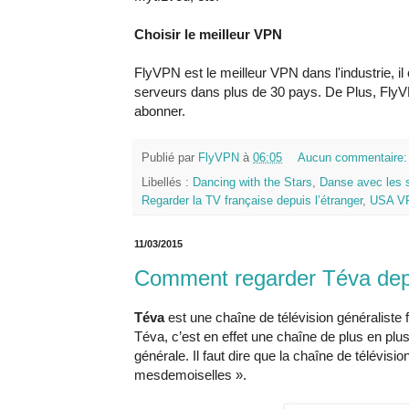
Choisir le meilleur VPN
FlyVPN est le meilleur VPN dans l'industrie, 
serveurs dans plus de 30 pays. De Plus, Fly
abonner.
Publié par
FlyVPN
à
06:05
Aucun commentaire
Libellés :
Dancing with the Stars
,
Danse avec les 
Regarder la TV française depuis l’étranger
,
USA V
11/03/2015
Comment regarder Téva depu
Téva
est une chaîne de télévision généraliste 
Téva, c’est en effet une chaîne de plus en plu
générale. Il faut dire que la chaîne de télévi
mesdemoiselles ».