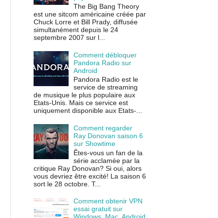
The Big Bang Theory
est une sitcom américaine créée par
Chuck Lorre et Bill Prady, diffusée
simultanément depuis le 24
septembre 2007 sur l...
Comment débloquer
Pandora Radio sur
Android
Pandora Radio est le
service de streaming
de musique le plus populaire aux
Etats-Unis. Mais ce service est
uniquement disponible aux Etats-...
Comment regarder
Ray Donovan saison 6
sur Showtime
Êtes-vous un fan de la
série acclamée par la
critique Ray Donovan? Si oui, alors
vous devriez être excité! La saison 6
sort le 28 octobre. T...
Comment obtenir VPN
essai gratuit sur
Windows, Mac, Android