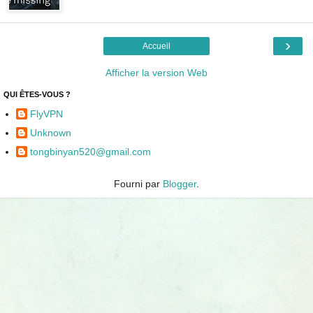
›
Accueil
Afficher la version Web
QUI ÊTES-VOUS ?
FlyVPN
Unknown
tongbinyan520@gmail.com
Fourni par
Blogger
.