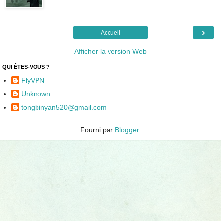
›
Accueil
Afficher la version Web
QUI ÊTES-VOUS ?
FlyVPN
Unknown
tongbinyan520@gmail.com
Fourni par
Blogger
.