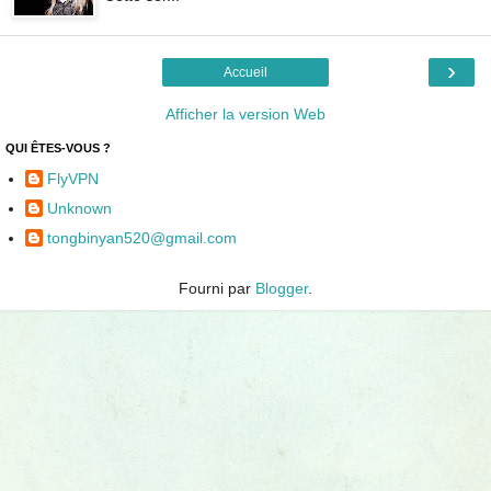
›
Accueil
Afficher la version Web
QUI ÊTES-VOUS ?
FlyVPN
Unknown
tongbinyan520@gmail.com
Fourni par
Blogger
.