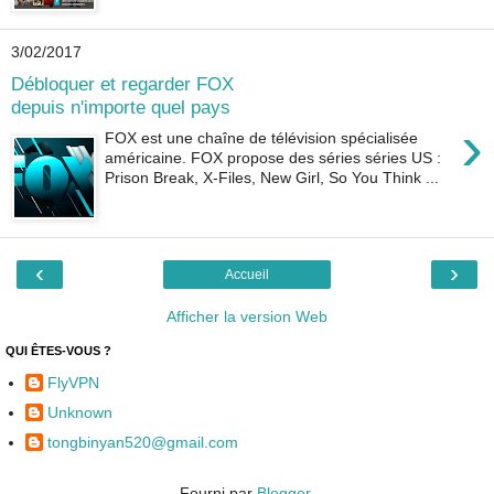
3/02/2017
Débloquer et regarder FOX
depuis n'importe quel pays
›
FOX est une chaîne de télévision spécialisée
américaine. FOX propose des séries séries US :
Prison Break, X-Files, New Girl, So You Think ...
‹
›
Accueil
Afficher la version Web
QUI ÊTES-VOUS ?
FlyVPN
Unknown
tongbinyan520@gmail.com
Fourni par
Blogger
.